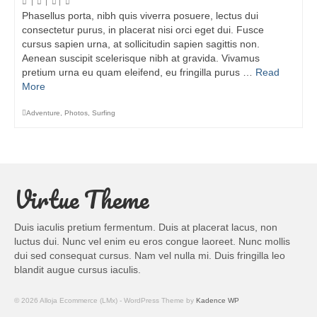
|
|
|
Phasellus porta, nibh quis viverra posuere, lectus dui
consectetur purus, in placerat nisi orci eget dui. Fusce
cursus sapien urna, at sollicitudin sapien sagittis non.
Aenean suscipit scelerisque nibh at gravida. Vivamus
pretium urna eu quam eleifend, eu fringilla purus …
Read
More
Adventure
,
Photos
,
Surfing
Virtue Theme
Duis iaculis pretium fermentum. Duis at placerat lacus, non
luctus dui. Nunc vel enim eu eros congue laoreet. Nunc mollis
dui sed consequat cursus. Nam vel nulla mi. Duis fringilla leo
blandit augue cursus iaculis.
© 2026 Alloja Ecommerce (LMx) - WordPress Theme by
Kadence WP